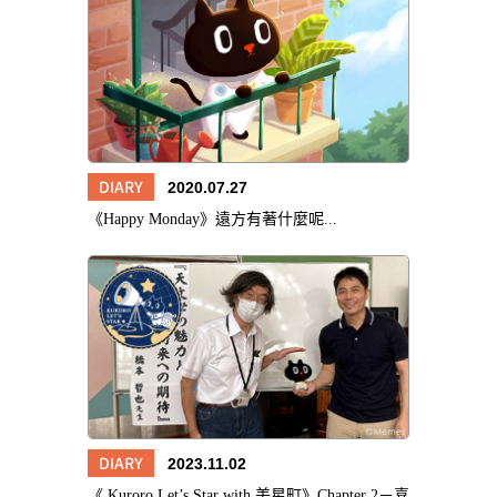
DIARY
2020.07.27
《Happy Monday》遠方有著什麼呢...
DIARY
2023.11.02
《 Kuroro Let’s Star with 美星町》Chapter 2－喜