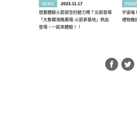
NEWS
EVEN
2023.11.17
想要體驗火箭探空的魅力嗎？北部首場
宇宙喵 K
「大魯閣湳雅廣場-火箭夢基地」熱血
禮物機
登場，一起來體驗！！