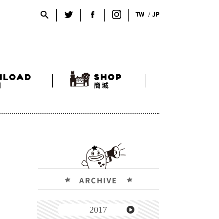
TW
JP
NLOAD
SHOP
利
商城
ARCHIVE
2017