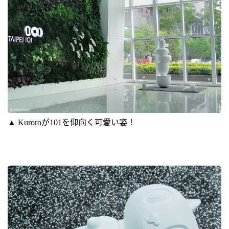
▲ Kuroroが101を仰向く可愛い姿！