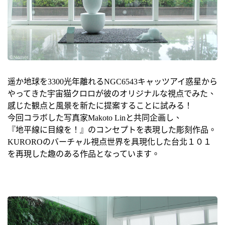
遥か地球を3300光年離れるNGC6543キャッツアイ惑星から
やってきた宇宙猫クロロが彼のオリジナルな視点でみた、
感じた観点と風景を新たに提案することに試みる！
今回コラボした写真家Makoto Linと共同企画し、
『地平線に目線を！』のコンセプトを表現した彫刻作品。
KUROROのバーチャル視点世界を具現化した台北１０１
を再現した趣のある作品となっています。