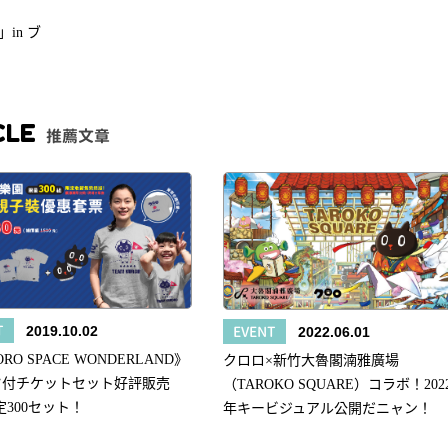
」in ブ
CLE
推薦文章
T
EVENT
2019.10.02
2022.06.01
RO SPACE WONDERLAND》
クロロ×新竹大魯閣湳雅廣場
ツ付チケットセット好評販売
（TAROKO SQUARE）コラボ！202
300セット！
年キービジュアル公開だニャン！