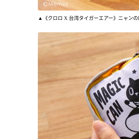
▲《クロロ X 台湾タイガーエアー》ニャン