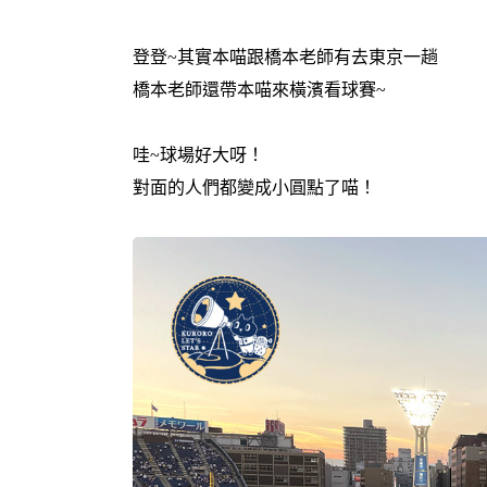
登登~其實本喵跟橋本老師有去東京一趟
橋本老師還帶本喵來橫濱看球賽~
哇~球場好大呀！
對面的人們都變成小圓點了喵！