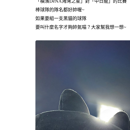
「橫濱DeNA海灣之星」對「中日龍」的比賽
棒球隊的隊名都好帥喔~
如果要組一支黑貓的球隊
要叫什麼名字才夠帥氣喵？大家幫我想一想~