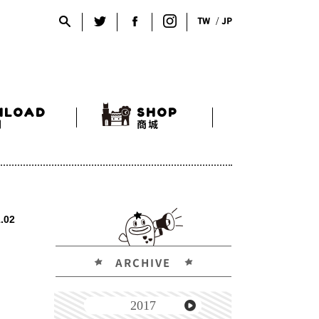
TW
JP
NLOAD
SHOP
利
商城
.02
ARCHIVE
2017