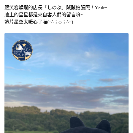
跟笑容燦爛的店長「しのぶ」賊賊拍張照！Yeah~
牆上的星星都是來自客人們的留言唷~
這片星空太暖心了喵(=^；ω；^=)