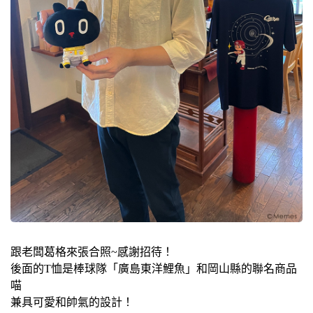
跟老闆葛格來張合照~感謝招待！
後面的T恤是棒球隊「廣島東洋鯉魚」和岡山縣的聯名商品
喵
兼具可愛和帥氣的設計！