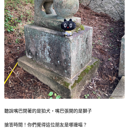
聽說嘴巴閉著的是狛犬，嘴巴張開的是獅子
搶答時間！你們覺得這位朋友是哪邊喵？