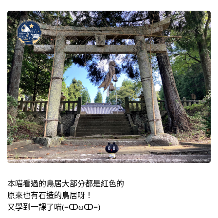
本喵看過的鳥居大部分都是紅色的
原來也有石造的鳥居呀！
又學到一課了喵(=ↀωↀ=)