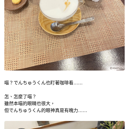
喵？でんちゅうくん也盯著咖啡看……
怎、怎麼了喵？
雖然本喵的眼睛也很大，
但でんちゅうくん的眼神真是有魄力……