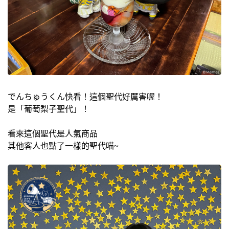
でんちゅうくん快看！這個聖代好厲害喔！
是「葡萄梨子聖代」！
看來這個聖代是人氣商品
其他客人也點了一樣的聖代喵~