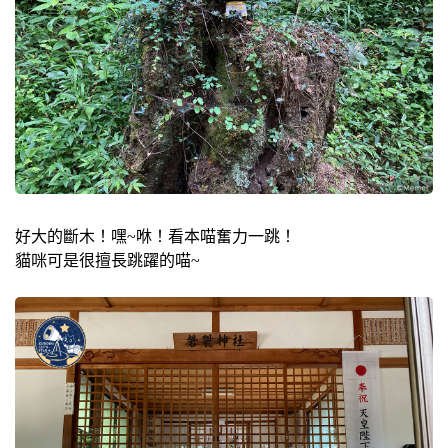
好大的斷木！嘿~咻！看本喵奮力一跳！
貓咪可是很擅長跳躍的喵~