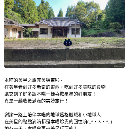
本喵的美星之旅完美結束啦~
在美星看到好多新奇的東西，吃到好多美味的食物
還交到了好多跟本喵一樣喜歡星星的好朋友！
真是一趟收穫滿滿的美妙旅行！
謝謝一路上陪伴本喵的地球葛格賊賊和小地球人
在美星的點點滴滴都是本喵珍貴的回憶唷(,,^・⋏・^,,)
總有一天，本喵會再來美星玩耍的！