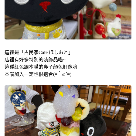
這裡是「古民家Cafe ほしおと」
店裡有好多特別的裝飾品喵~
這種紅色跟本喵的鼻子顏色好像唷
本喵加入一定也很適合(=｀ω´=)