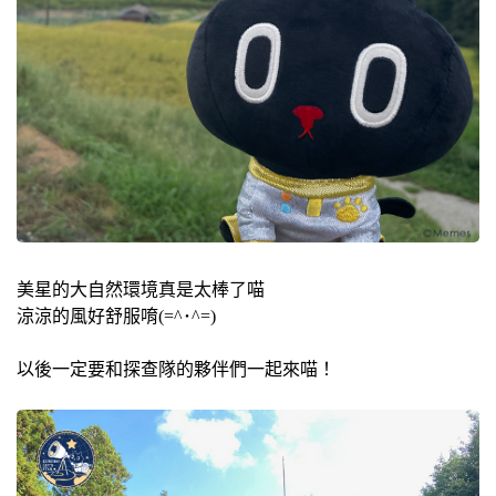
美星的大自然環境真是太棒了喵
涼涼的風好舒服唷(=^･^=)
以後一定要和探查隊的夥伴們一起來喵！