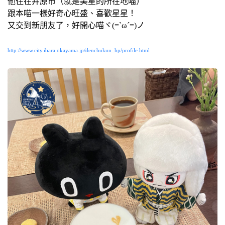
他住在井原市（就是美星的所在地喵）
跟本喵一樣好奇心旺盛、喜歡星星！
又交到新朋友了，好開心喵ヾ(=`ω´=)ノ
http://www.city.ibara.okayama.jp/denchukun_hp/profile.html