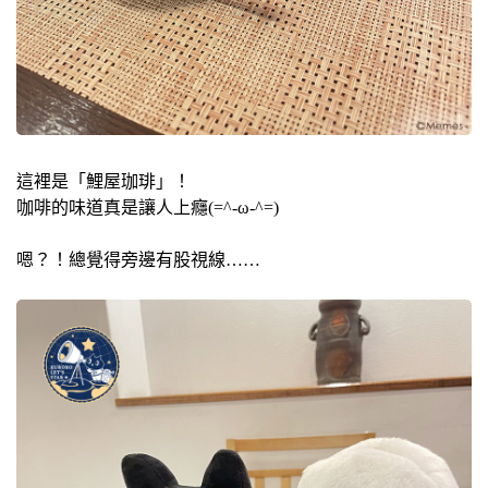
這裡是「鯉屋珈琲」！
咖啡的味道真是讓人上癮(=^-ω-^=)
嗯？！總覺得旁邊有股視線……