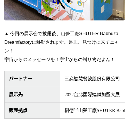
▲
今回の展示会で披露後、山夢工廠
SHUTER Babbuza
Dreamfactory
に移動されます。是非、見つけに来てニャ
ン！
宇宙からのメッセージを！宇宙からの贈り物だよん！
パートナー
三奕智慧餐飲股份有限公司
展示先
2
022台北國際連鎖加盟大展
販売拠点
樹德半山夢工廠SHUTER Babbuza D