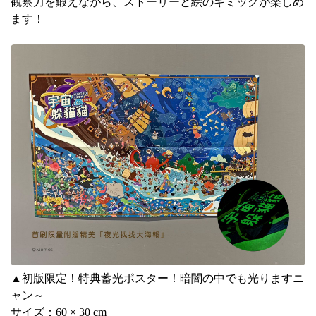
観察力を鍛えながら、ストーリーと絵のギミックが楽しめ
ます！
▲初版限定！特典蓄光ポスター！暗闇の中でも光りますニ
ャン～
サイズ：
60
×
30 cm