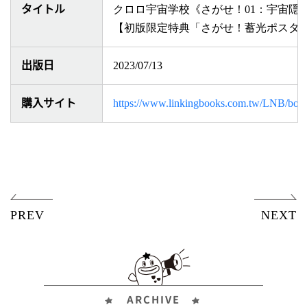
タイトル
クロロ宇宙学校《さがせ！
01
：宇宙隠
【初版限定特典「さがせ！蓄光ポスタ
出版日
2023/07/13
購入サイト
https://www.linkingbooks.com.tw/LNB/bo
ARCHIVE