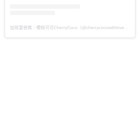
加班當爸媽｜櫻桃可可CherryCoco（@cherrycocowithlove）分享的貼文