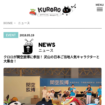
HOME
ニュース
EVENT
2018.05.19
NEWS
ニュース
クロロが関空旅博に参加！ 沢山の日本ご当地人気キャラクターと
大集合！