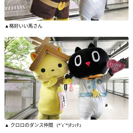
▲格好いい馬さん
▲ クロロのダンス仲間 (*´ε`*)ﾁｭｯﾁｭ