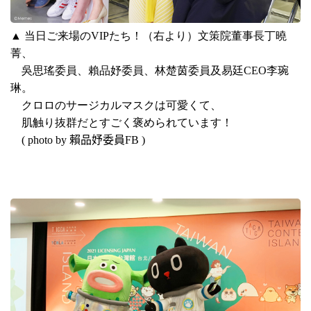
▲
当日ご来場の
VIP
たち！（右より）
文策院董事長丁曉
菁、
吳思瑤委員、賴品妤委員、林楚茵委員及易廷
CEO
李琬
琳
。
クロロのサージカルマスクは可愛くて、
肌触り抜群だとすごく褒められています！
( photo by 賴品妤委員FB )