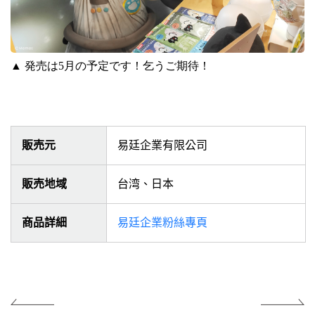
▲
発売は
5
月の予定です！乞うご期待！
販売元
易廷企業有限公司
販売地域
台湾、日本
商品詳細
易廷企業粉絲專頁