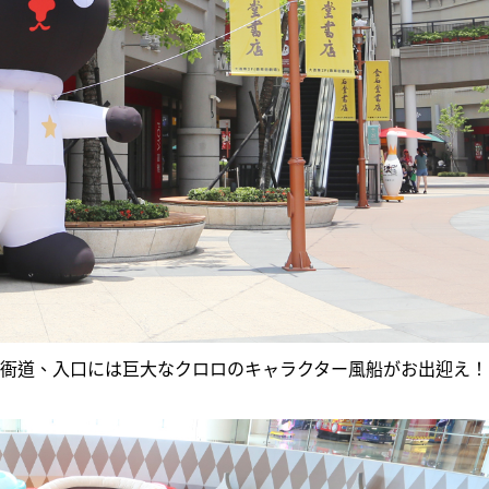
D》in 草衙道、入口には巨大なクロロのキャラクター風船がお出迎え！