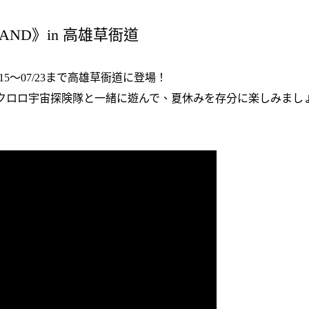
LAND》
in 高雄草衙道
5～07/23まで高雄草衙道に登場！
クロロ宇宙探険隊と一緒に遊んで、夏休みを存分に楽しみまし