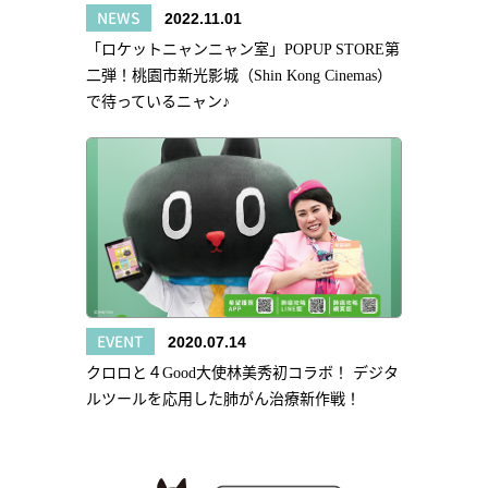
NEWS
2022.11.01
「ロケットニャンニャン室」POPUP STORE第
二弾！桃園市新光影城（Shin Kong Cinemas）
で待っているニャン♪
EVENT
2020.07.14
クロロと４Good大使林美秀初コラボ！ デジタ
ルツールを応用した肺がん治療新作戦！