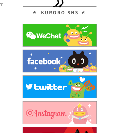
エ
KURORO SNS