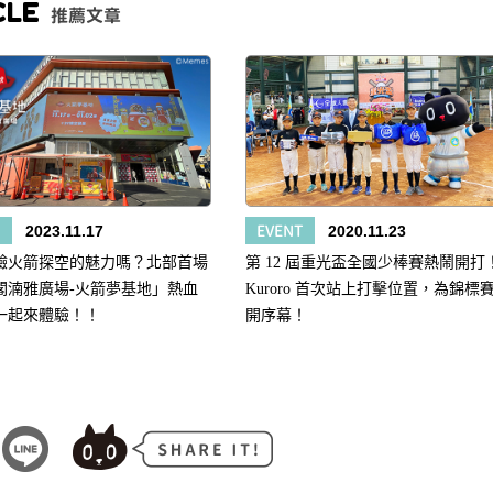
CLE
推薦文章
S
EVENT
2023.11.17
2020.11.23
驗火箭探空的魅力嗎？北部首場
第 12 屆重光盃全國少棒賽熱鬧開打
閣湳雅廣場-火箭夢基地」熱血
Kuroro 首次站上打擊位置，為錦標
一起來體驗！！
開序幕！