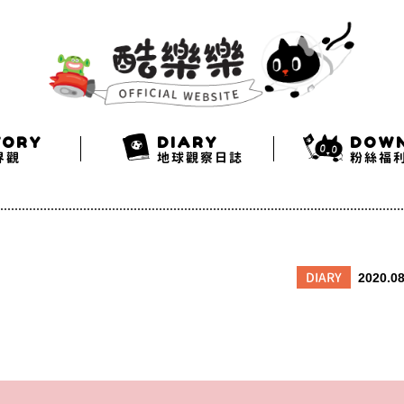
Search
Twitter
Facebook
Instagram
TORY
DIARY
DOW
界觀
地球觀察日誌
粉絲福
DIARY
2020.08