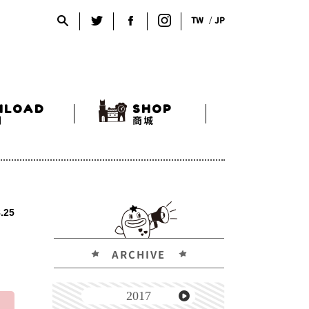
TW
JP
NLOAD
SHOP
利
商城
.25
ARCHIVE
2017