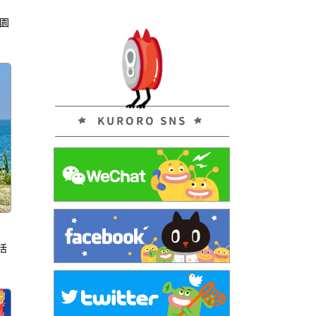
園
KURORO SNS
活