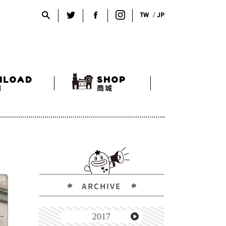
TW
JP
NLOAD
SHOP
利
商城
ARCHIVE
2017