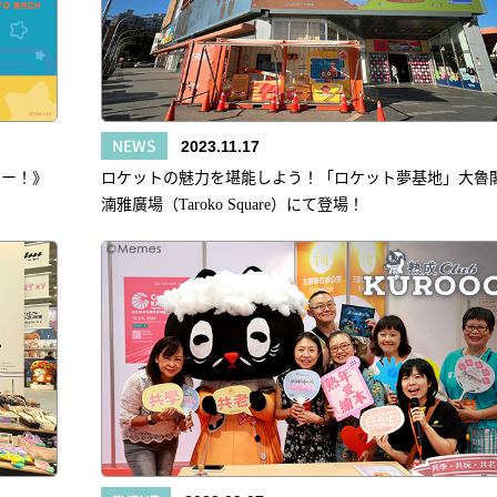
NEWS
2023.11.17
ロー！》
ロケットの魅力を堪能しよう！「ロケット夢基地」大魯
湳雅廣場（Taroko Square）にて登場！