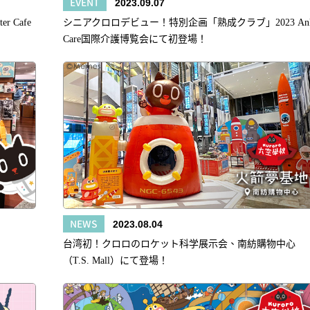
EVENT
2023.09.07
r Cafe
シニアクロロデビュー！特別企画「熟成クラブ」2023 An
Care国際介護博覧会にて初登場！
NEWS
2023.08.04
台湾初！クロロのロケット科学展示会、南紡購物中心
（T.S. Mall）にて登場！