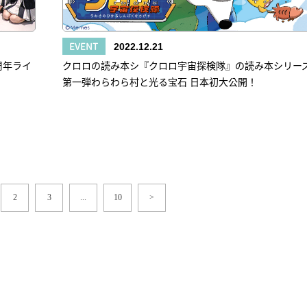
EVENT
2022.12.21
四周年ライ
クロロの読み本シ『クロロ宇宙探検隊』の読み本シリー
第一弾わらわら村と光る宝石 日本初大公開！
2
3
...
10
>