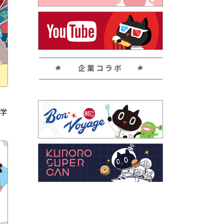
企業コラボ
く学