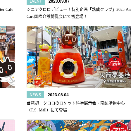
EVENT
2023.09.07
r Cafe
シニアクロロデビュー！特別企画「熟成クラブ」2023 An
Care国際介護博覧会にて初登場！
NEWS
2023.08.04
台湾初！クロロのロケット科学展示会、南紡購物中心
（T.S. Mall）にて登場！