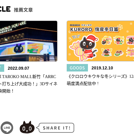
CLE
推薦文章
GOODS
T
2019.12.10
2022.09.07
《クロロウキウキな冬シリーズ》12/
TAROKO MALL新竹「ARRC
萌度満点配信中 !
ト打ち上げ大成功！」3Dサイネ
映開始！