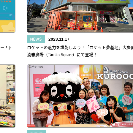
NEWS
2023.11.17
ロー！》
ロケットの魅力を堪能しよう！「ロケット夢基地」大魯
湳雅廣場（Taroko Square）にて登場！