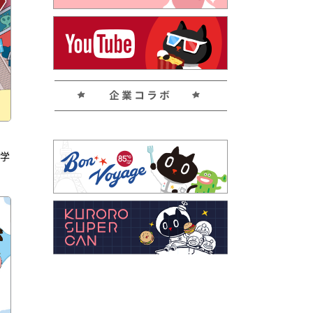
企業コラボ
く学