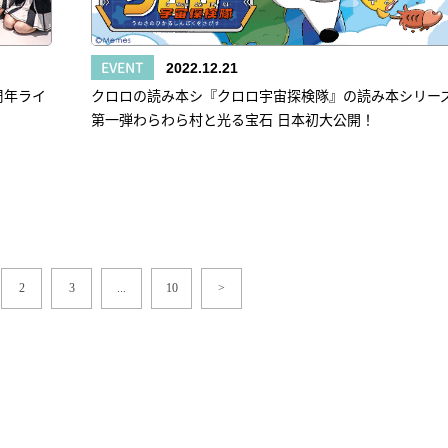
EVENT
2022.12.21
四周年ライ
クロロの読み本シ『クロロ宇宙探検隊』の読み本シリー
第一弾わらわら村と光る宝石 日本初大公開！
2
3
...
10
>