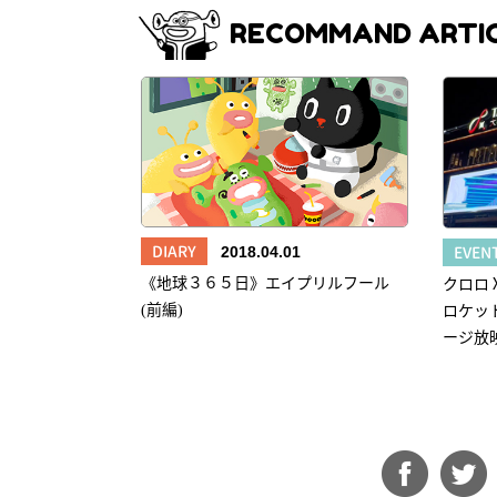
RECOMMAND ARTI
DIARY
EVEN
2018.04.01
《地球３６５日》エイプリルフール
クロロⅩ
(前編)
ロケッ
ージ放