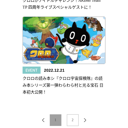
クロロがアイドルチャレンジ！AKB48 Team
TP 四周年ライブスペシャルゲストに！
EVENT
2022.12.21
クロロの読み本シ『クロロ宇宙探検隊』の読
み本シリーズ第一弾わらわら村と光る宝石 日
本初大公開！
1
2